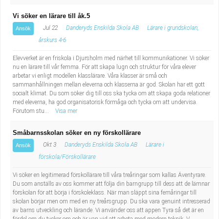
Vi söker en lärare till åk.5
Jul 22
Danderyds Enskilda Skola AB
Lärare i grundskolan,
Ansök
årskurs 4-6
Elevverket är en friskola i Djursholm med närhet till kommunikationer. Vi söker
nu en lärare till vår femma. För att skapa lugn och struktur för våra elever
arbetar vi enligt modellen klasslärare. Våra klasser är små och
sammanhållningen mellan eleverna och klasserna är god. Skolan har ett gott
socialt klimat. Du som söker dig till oss ska tycka om att skapa goda relationer
med eleverna, ha god organisatorisk förmåga och tycka om att undervisa.
Förutom stu...
Visa mer
Småbarnsskolan söker en ny förskollärare
Okt 3
Danderyds Enskilda Skola AB
Lärare i
Ansök
förskola/Förskollärare
Vi söker en legitimerad förskollärare till våra treåringar som kallas Äventyrare.
Du som anställs av oss kommer att följa din barngrupp till dess att de lämnar
förskolan för att börja i förskoleklass. När man släppt sina femåringar till
skolan börjar men om med en ny treårsgrupp. Du ska vara genuint intresserad
av barns utveckling och lärande. Vi använder oss att appen Tyra så det är en