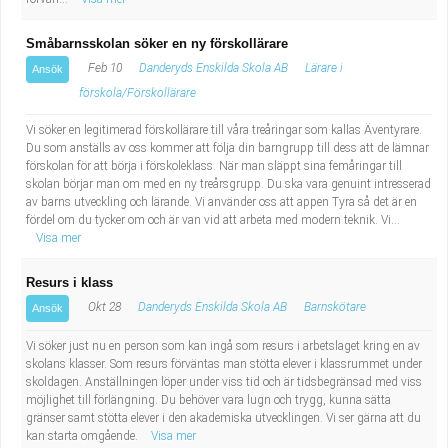
Småbarnsskolan söker en ny förskollärare
Feb 10
Danderyds Enskilda Skola AB
Lärare i
Ansök
förskola/Förskollärare
Vi söker en legitimerad förskollärare till våra treåringar som kallas Äventyrare.
Du som anställs av oss kommer att följa din barngrupp till dess att de lämnar
förskolan för att börja i förskoleklass. När man släppt sina femåringar till
skolan börjar man om med en ny treårsgrupp. Du ska vara genuint intresserad
av barns utveckling och lärande. Vi använder oss att appen Tyra så det är en
fördel om du tycker om och är van vid att arbeta med modern teknik. Vi...
Visa mer
Resurs i klass
Okt 28
Danderyds Enskilda Skola AB
Barnskötare
Ansök
Vi söker just nu en person som kan ingå som resurs i arbetslaget kring en av
skolans klasser. Som resurs förväntas man stötta elever i klassrummet under
skoldagen. Anställningen löper under viss tid och är tidsbegränsad med viss
möjlighet till förlängning. Du behöver vara lugn och trygg, kunna sätta
gränser samt stötta elever i den akademiska utvecklingen. Vi ser gärna att du
kan starta omgående.
Visa mer