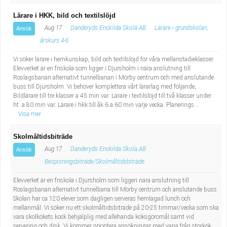
Lärare i HKK, bild och textilslöjd
Aug 17
Danderyds Enskilda Skola AB
Lärare i grundskolan,
Ansök
årskurs 4-6
Vi söker lärare i hemkunskap, bild och textilslöjd för våra mellanstadieklasser.
Elevverket är en friskola som ligger i Djursholm i nära anslutning till
Roslagsbanan alternativt tunnelbanan i Mörby centrum och med anslutande
buss till Djursholm. Vi behöver komplettera vårt lärarlag med följande,
Bildlärare till tre klasser a 45 min var. Lärare i textilslöjd till två klasser under
ht. a 80 min var. Lärare i hkk till åk.6 a 60 min varje vecka. Planerings...
Visa mer
Skolmåltidsbiträde
Aug 17
Danderyds Enskilda Skola AB
Ansök
Bespisningsbiträde/Skolmåltidsbiträde
Elevverket är en friskola i Djursholm som liggeri nära anslutning till
Roslagsbanan alternativt tunnelbana till Mörby centrum och anslutande buss.
Skolan har ca 120 elever som dagligen serveras hemlagad lunch och
mellanmål. Vi söker nu ett skolmåltidsbiträde på 20-25 timmar/vecka som ska
vara skolkökets kock behjälplig med allehanda köksgöromål samt vid
servering och disk. Vi kommer prioritera ansökningar med vana från storkök.