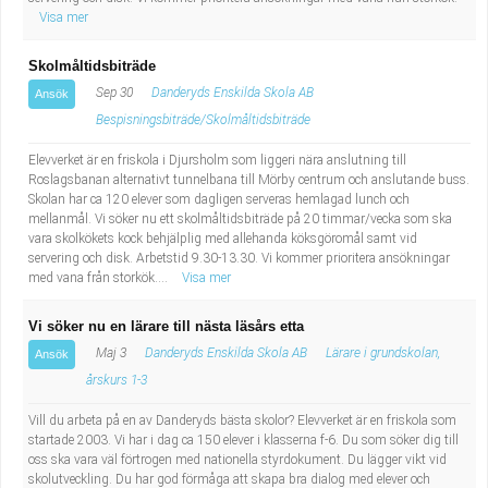
Visa mer
Skolmåltidsbiträde
Sep 30
Danderyds Enskilda Skola AB
Ansök
Bespisningsbiträde/Skolmåltidsbiträde
Elevverket är en friskola i Djursholm som liggeri nära anslutning till
Roslagsbanan alternativt tunnelbana till Mörby centrum och anslutande buss.
Skolan har ca 120 elever som dagligen serveras hemlagad lunch och
mellanmål. Vi söker nu ett skolmåltidsbiträde på 20 timmar/vecka som ska
vara skolkökets kock behjälplig med allehanda köksgöromål samt vid
servering och disk. Arbetstid 9.30-13.30. Vi kommer prioritera ansökningar
med vana från storkök....
Visa mer
Vi söker nu en lärare till nästa läsårs etta
Maj 3
Danderyds Enskilda Skola AB
Lärare i grundskolan,
Ansök
årskurs 1-3
Vill du arbeta på en av Danderyds bästa skolor? Elevverket är en friskola som
startade 2003. Vi har i dag ca 150 elever i klasserna f-6. Du som söker dig till
oss ska vara väl förtrogen med nationella styrdokument. Du lägger vikt vid
skolutveckling. Du har god förmåga att skapa bra dialog med elever och