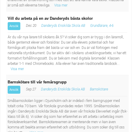
erfarenhet av undervisning och med lust att lära känna våra elever. Klasserna
är små och eleverna trevliga.
Visa mer
Vill du arbeta på en av Danderyds bästa skolor
Dec 20
Danderyds Enskilda Skola AB
Grundlärare, 4-6
Ansök
Är du vår nya lärare till skolans åk.5? Vi söker dig som är trygg i din lärarroll,
både gentemot elever och föräldrar. Du ser alla elevers potential och har
förmåga att plocka fram det bästa ur var och en. Du är väl förtrogen med
nationella styrdokument. Du tar aktiv del i skolans utvecklingsarbete, vi har ett
formativt förhållningssätt. Du är bekväm med digitala läromedel. Klassen
arbetar 1-1 med Chromebooks. Alla elever har även traditionella läroböck...
Visa mer
Barnskötare till vår femårsgrupp
Sep 27
Danderyds Enskilda Skola AB
Barnskötare
Ansök
Småbarnsskolan ligger i Djursholm och är indelad i fem barngrupper med
totalt cirka 70 barn. Vår förskola grundades redan 1995. Småbarnsskolan
ingår i Danderyds Enskilda Skola AB där även vår friskola Elevverket ingår (fsk-
klass till åk.6). Vi söker dig som har erfarenhet av att arbeta i arbetslag inom
förskoleverksamhet. Barnskötarexamen är meriterande men vi kan även
komma att beakta annan erfarenhet och utbildning. Du som söker dig till oss