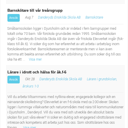
Barnskötare till vår treårsgrupp
Aug 7
Danderyds Enskilda Skola AB
Barnskötare
Ansök
Småbarnsskolan ligger i Djursholm och är indelad i fem barngrupper med
totalt cirka 70 barn. Vår förskola grundades redan 1995. Småbarnsskolan
ingår i Danderyds Enskilda Skola AB där även vår friskola Elevverket ingår (fsk-
klass till åk.6). Vi söker dig som har erfarenhet av att arbeta i arbetslag inom
förskoleverksamhet. Barnskötarexamen är meriterande men vi kan även
komma att beakta annan erfarenhet och utbildning. Du som söker dig till oss
ska ha ett ...
Visa mer
Lärare i idrott och hälsa för åk.f-6
Okt 28
Danderyds Enskilda Skola AB
Lärare i grundskolan,
Ansök
årskurs 1-3
Vill du arbeta tillsammans med nyfikna elever, engagerade kollegor och en
närvarande skolledning? Elevverket är en f-6 skola med ca 200 elever. Skolan
ligger i lummiga villakvarter och naturområden med nära till kommunikationer
i Djursholm , Danderyd. Vill du vara med och utveckla den absolut bästa
skolan för just våra elever? Vi söker en duktig och engagerad idrottslärare med
intresse och kompetens att arbeta just hos oss. Som idrottslärare hos oss
förvän...
Visa mer