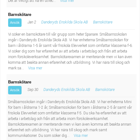
Det är viktigt att ha en utvec...
Visa mer
Barnskötare
Jan 2
Danderyds Enskilda Skola AB
Barnskötare
Ansök
Vi söker en barnskötare till vår grupp som heter Spanare. Småbarnsskolan
ingår i Danderyds Enskilda Skola AB. Vi har enheterna Småbarnsskolan för
barn i åldrarna 1-5 år samt vår friskola Elevverket som omfattar klasserna f-6.
Vi söker dig som har erfarenhet av att arbeta i arbetslag och från att arbeta
inom förskoleverksamhet. Barnskötarexamen är meriterande men vi kan även
komma att beakta annan erfarenhet och utbildning. Vi har nära till skog och
mark sa...
Visa mer
Barnskötare
Sep 30
Danderyds Enskilda Skola AB
Barnskötare
Ansök
Småbarnsskolan ingår i Danderyds Enskilda Skola AB. Vi har enheterna Mini
för barn i åldrarna 1-2 år, Småbarnsskolan för barn i åldrarna 2-5 år samt vår
friskola Elevverket som omfattar klasserna f-5. Du ska ha erfarenhet av att
arbeta i arbetslag och från att arbeta inom förskoleverksamhet.
Barnskötarexamen är meriterande men vi kan även komma att beakta annan
erfarenhet och utbildning. Vi har nära till skog och mark samt
kommunikationer. Du som söker dig...
Visa mer