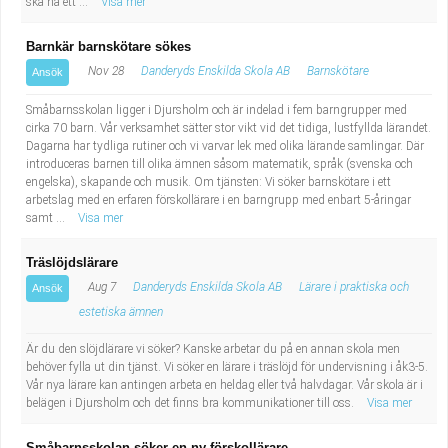
ska ha ett ...
Visa mer
Barnkär barnskötare sökes
Nov 28
Danderyds Enskilda Skola AB
Barnskötare
Ansök
Småbarnsskolan ligger i Djursholm och är indelad i fem barngrupper med
cirka 70 barn. Vår verksamhet sätter stor vikt vid det tidiga, lustfyllda lärandet.
Dagarna har tydliga rutiner och vi varvar lek med olika lärande samlingar. Där
introduceras barnen till olika ämnen såsom matematik, språk (svenska och
engelska), skapande och musik. Om tjänsten: Vi söker barnskötare i ett
arbetslag med en erfaren förskollärare i en barngrupp med enbart 5-åringar
samt ...
Visa mer
Träslöjdslärare
Aug 7
Danderyds Enskilda Skola AB
Lärare i praktiska och
Ansök
estetiska ämnen
Är du den slöjdlärare vi söker? Kanske arbetar du på en annan skola men
behöver fylla ut din tjänst. Vi söker en lärare i träslöjd för undervisning i åk3-5.
Vår nya lärare kan antingen arbeta en heldag eller två halvdagar. Vår skola är i
belägen i Djursholm och det finns bra kommunikationer till oss.
Visa mer
Småbarnsskolan söker en ny förskollärare