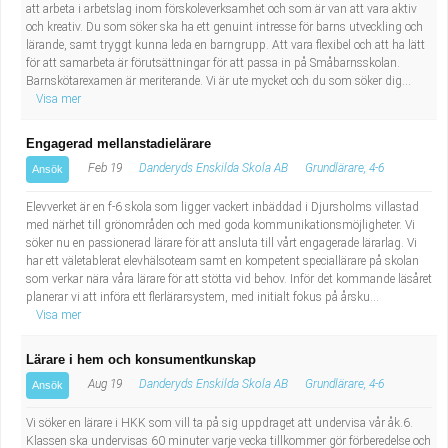
att arbeta i arbetslag inom förskoleverksamhet och som är van att vara aktiv
och kreativ. Du som söker ska ha ett genuint intresse för barns utveckling och
lärande, samt tryggt kunna leda en barngrupp. Att vara flexibel och att ha lätt
för att samarbeta är förutsättningar för att passa in på Småbarnsskolan.
Barnskötarexamen är meriterande. Vi är ute mycket och du som söker dig...
Visa mer
Engagerad mellanstadielärare
Feb 19
Danderyds Enskilda Skola AB
Grundlärare, 4-6
Ansök
Elevverket är en f-6 skola som ligger vackert inbäddad i Djursholms villastad
med närhet till grönområden och med goda kommunikationsmöjligheter. Vi
söker nu en passionerad lärare för att ansluta till vårt engagerade lärarlag. Vi
har ett väletablerat elevhälsoteam samt en kompetent speciallärare på skolan
som verkar nära våra lärare för att stötta vid behov. Inför det kommande läsåret
planerar vi att införa ett flerlärarsystem, med initialt fokus på årsku...
Visa mer
Lärare i hem och konsumentkunskap
Aug 19
Danderyds Enskilda Skola AB
Grundlärare, 4-6
Ansök
Vi söker en lärare i HKK som vill ta på sig uppdraget att undervisa vår åk.6.
Klassen ska undervisas 60 minuter varje vecka tillkommer gör förberedelse och