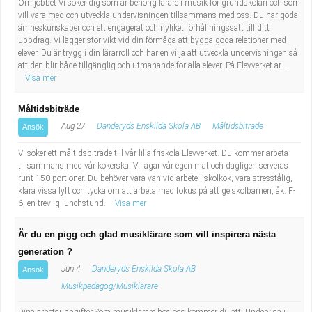
Om jobbet Vi söker dig som är behörig lärare i musik för grundskolan och som
Industriell tillverkning
Behandlingsassistent/Socialpedagog
vill vara med och utveckla undervisningen tillsammans med oss. Du har goda
ämneskunskaper och ett engagerat och nyfiket förhållningssätt till ditt
uppdrag. Vi lägger stor vikt vid din förmåga att bygga goda relationer med
Installation, drift, underhåll
Tandsköterska
elever. Du är trygg i din lärarroll och har en vilja att utveckla undervisningen så
att den blir både tillgänglig och utmanande för alla elever. På Elevverket ar...
Visa mer
Kropps- och skönhetsvård
Budbilsförare
Måltidsbiträde
Kultur, media, design
Tidningsbud/Tidningsdistributör
Aug 27
Danderyds Enskilda Skola AB
Måltidsbiträde
Ansök
Militärt arbete
Lärare i fritidshem/Fritidspedagog
Vi söker ett måltidsbiträde till vår lilla friskola Elevverket. Du kommer arbeta
tillsammans med vår kokerska. Vi lagar vår egen mat och dagligen serveras
runt 150 portioner. Du behöver vara van vid arbete i skolkök, vara stresstålig,
Naturbruk
Taxiförare/Taxichaufför
klara vissa lyft och tycka om att arbeta med fokus på att ge skolbarnen, åk. F-
6, en trevlig lunchstund.
Visa mer
Naturvetenskapligt arbete
Läkarsekreterare/Vårdadmin/Medicinsk
Är du en pigg och glad musiklärare som vill inspirera nästa
sekreterare
Pedagogiskt arbete
generation ?
Jun 4
Danderyds Enskilda Skola AB
Ansök
Lastbilsförare m.fl.
Sanering och renhållning
Musikpedagog/Musiklärare