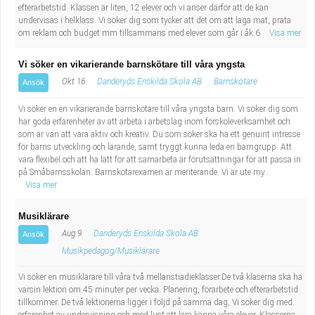
efterarbetstid. Klassen är liten, 12 elever och vi anser därför att de kan
undervisas i helklass. Vi söker dig som tycker att det om att laga mat, prata
om reklam och budget mm tillsammans med elever som går i åk.6
Visa mer
Vi söker en vikarierande barnskötare till våra yngsta
Okt 16
Danderyds Enskilda Skola AB
Barnskötare
Ansök
Vi söker en en vikarierande barnskötare till våra yngsta barn. Vi söker dig som
har goda erfarenheter av att arbeta i arbetslag inom förskoleverksamhet och
som är van att vara aktiv och kreativ. Du som söker ska ha ett genuint intresse
för barns utveckling och lärande, samt tryggt kunna leda en barngrupp. Att
vara flexibel och att ha lätt för att samarbeta är förutsättningar för att passa in
på Småbarnsskolan. Barnskötarexamen är meriterande. Vi är ute my...
Visa mer
Musiklärare
Aug 9
Danderyds Enskilda Skola AB
Ansök
Musikpedagog/Musiklärare
Vi söker en musiklärare till våra två mellanstiadieklasser.De två klaserna ska ha
varsin lektion om 45 minuter per vecka. Planering, förarbete och efterarbetstid
tillkommer. De två lektionerna ligger i följd på samma dag, Vi söker dig med