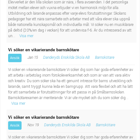
Elevverket är den lilla skolan som är nära, i flera avseenden. I det personliga
mötet mellan elever och vuxna erbjuder vi en harmonisk miljö för alla.
Utbildning och lärande anpassas efter varje elevs förutsättningar. Skolans
pedagoger har ett nära samarbete och arbetar med att våra elever ska uppnå
både nationella kunskapsmål och individuella mål. Vi söker nu en musiklärare
på deltid (20%/en dag i veckan) för att undervisa f-6. Är du intresserad av att
un...
Visa mer
Vi söker en vikarierande barnskötare
Jan 15
Danderyds Enskilda Skola AB
Barnskötare
Ansök
Vi söker en vikarierande barnskötare Vi söker dig som har goda erfarenheter av
att arbeta i arbetslag inom förskoleverksamhet och som är van att vara aktiv
och kreativ. Du som söker ska ha ett genuint intresse för barns utveckling och
lärande, samt tryggt kunna leda en barngrupp. Att vara flexibel och att ha lätt
för att samarbeta är förutsättningar för att passa in på Småbarnsskolan.
Barnskötarexamen är meriterande. Vi är ute mycket och du som söker dig...
Visa mer
Vi söker en vikarierande barnskötare
Nov 19
Danderyds Enskilda Skola AB
Barnskötare
Ansök
Vi söker en vikarierande barnskötare Vi söker dig som har goda erfarenheter av