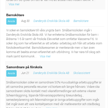
fördel om du tycker om och är van vid att arbeta med modern teknik. V...
Visa mer
Barnskötare
Aug 30
Danderyds Enskilda Skola AB
Barnskötare
Ansök
Vi söker en barnskötare till våra yngsta barn. Småbarnsskolan ingår i
Danderyds Enskilda Skola AB. Vi har enheterna Småbarnsskolan för barn i
åldrarna 1-5 år samt vår friskola Elevverket som omfattar klasserna f-6. Vi
söker dig som har erfarenhet av att arbeta i arbetslag och från att arbeta inom
förskoleverksamhet. Barnskötarexamen är meriterande men vi kan även
komma att beakta annan erfarenhet och utbildning. Vi har nära till skog och
mark samt kommunik...
Visa mer
Samordnare på förskola
Jun 21
Danderyds Enskilda Skola AB
Skolassistent
Ansök
Småbarnsskolan söker en samordnare 50% Huvudsakliga arbetsuppgifter är
att samordna personella resurser vid kortare och längre frånvaro. Vidare ska
samordnaren sköta kontakt med vikarieförmedlingar och externa vikarier.
Scheamläggning, löpande frånvarorapportering löneunderlag ,
semesterplanering och felanmälningar är övriga arbetsuppgifter som ingår.
Det ingår även att vara kontaktperson med vår matleverantör och städbolag.