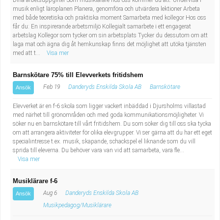
Dina arbetsuppgifter Som musiklärare hos oss kommer du att: Undervisa i
Fastighetsskötare
Socialt arbete
musik enligt läroplanen Planera, genomföra och utvärdera lektioner Arbeta
med både teoretiska och praktiska moment Samarbeta med kollegor Hos oss
får du: En inspirerande arbetsmiljö Kollegialt samarbete i ett engagerat
Informatör/Kommunikatör
Säkerhetsarbete
arbetslag Kollegor som tycker om sin arbetsplats Tycker du dessutom om att
laga mat och ägna dig åt hemkunskap finns det möjlighet att utöka tjänsten
Brevbärare
Tekniskt arbete
med att t...
Visa mer
Barnskötare 75% till Elevverkets fritidshem
Sjuksköterska, grundutbildad
Transport
Feb 19
Danderyds Enskilda Skola AB
Barnskötare
Ansök
Kock, storhushåll
Elevverket är en f-6 skola som ligger vackert inbäddad i Djursholms villastad
med närhet till grönområden och med goda kommunikationsmöjligheter. Vi
söker nu en barnskötare till vårt fritidshem. Du som söker dig till oss ska tycka
Undersköterska, vård- o specialavd. o mottagning
om att arrangera aktiviteter för olika elevgrupper. Vi ser gärna att du har ett eget
specialintresse t.ex. musik, skapande, schackspel el liknande som du vill
Bibliotekarie
sprida till eleverna. Du behöver vara van vid att samarbeta, vara fle...
Visa mer
Administrativ assistent
Musiklärare f-6
Aug 6
Danderyds Enskilda Skola AB
Ansök
Lärare i gymnasiet
Musikpedagog/Musiklärare