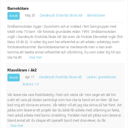
Barnskötare
Maj 30
Danderyds Enskilda Skola AB
Barnskötare
Ansök
Småbarnsskolan ligger i Djursholm och är indelad i fem barngrupper med
totalt cirka 70 barn. Vår förskola grundades redan 1995. Småbarnsskolan
ingår i Danderyds Enskilda Skola AB där även vår friskola Elevverket ingår (fsk-
klass till åk.6). Vi söker dig som har erfarenhet av att arbeta i arbetslag inom
förskoleverksamhet. Barnskötarexamen är meriterande men vi kan även
komma att beakta annan erfarenhet och utbildning. Du som söker dig till oss
ska ha ett ...
Visa mer
Klasslärare i åk2
Apr 11
Danderyds Enskilda Skola AB
Lärare i grundskolan,
Ansök
årskurs 1-3
Vår lärare ska vara föräldraledig i höst och nästa vår. Hon säger att det blir
svårt att vara på skolan samtidigt som hon ska ta hand om en liten. Så hon
bad mig att skriva en annons. Vår rektor vill att jag ska skriva så här först. Att
jobba som lärare är ett projekt där du både får arbeta med utlärning av fakta,
men också arbeta med barns utveckling. Fördelar med att jobba som lärare är
bland annat att du skapar ett speciellt band med dina elever, du får...
Visa mer