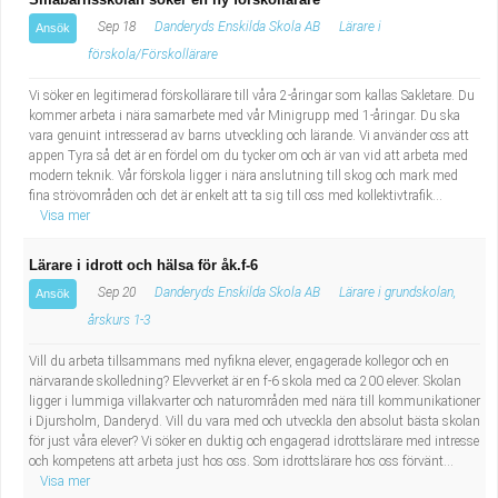
Sep 18
Danderyds Enskilda Skola AB
Lärare i
Ansök
förskola/Förskollärare
Vi söker en legitimerad förskollärare till våra 2-åringar som kallas Sakletare. Du
kommer arbeta i nära samarbete med vår Minigrupp med 1-åringar. Du ska
vara genuint intresserad av barns utveckling och lärande. Vi använder oss att
appen Tyra så det är en fördel om du tycker om och är van vid att arbeta med
modern teknik. Vår förskola ligger i nära anslutning till skog och mark med
fina strövområden och det är enkelt att ta sig till oss med kollektivtrafik...
Visa mer
Lärare i idrott och hälsa för åk.f-6
Sep 20
Danderyds Enskilda Skola AB
Lärare i grundskolan,
Ansök
årskurs 1-3
Vill du arbeta tillsammans med nyfikna elever, engagerade kollegor och en
närvarande skolledning? Elevverket är en f-6 skola med ca 200 elever. Skolan
ligger i lummiga villakvarter och naturområden med nära till kommunikationer
i Djursholm, Danderyd. Vill du vara med och utveckla den absolut bästa skolan
för just våra elever? Vi söker en duktig och engagerad idrottslärare med intresse
och kompetens att arbeta just hos oss. Som idrottslärare hos oss förvänt...
Visa mer