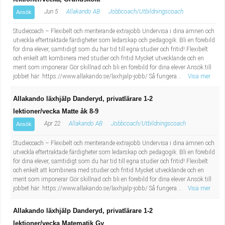
Jun 5
Allakando AB
Jobbcoach/Utbildningscoach
Ansök
Studiecoach – Flexibelt och meriterande extrajobb Undervisa i dina ämnen och
utveckla eftertraktade färdigheter som ledarskap och pedagogik. Bli en förebild
för dina elever, samtidigt som du har tid till egna studier och fritid! Flexibelt
och enkelt att kombinera med studier och fritid Mycket utvecklande och en
merit som imponerar Gör skillnad och bli en förebild för dina elever Ansök till
jobbet här: https://www.allakando.se/laxhjalp-jobb/ Så fungera...
Visa mer
Allakando läxhjälp Danderyd, privatlärare 1-2
lektioner/vecka Matte åk 8-9
Apr 22
Allakando AB
Jobbcoach/Utbildningscoach
Ansök
Studiecoach – Flexibelt och meriterande extrajobb Undervisa i dina ämnen och
utveckla eftertraktade färdigheter som ledarskap och pedagogik. Bli en förebild
för dina elever, samtidigt som du har tid till egna studier och fritid! Flexibelt
och enkelt att kombinera med studier och fritid Mycket utvecklande och en
merit som imponerar Gör skillnad och bli en förebild för dina elever Ansök till
jobbet här: https://www.allakando.se/laxhjalp-jobb/ Så fungera...
Visa mer
Allakando läxhjälp Danderyd, privatlärare 1-2
lektioner/vecka Matematik Gy