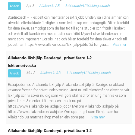
Apr 3
Allakando AB
Jobbcoach/Utbildningscoach
Ansök
Studiecoach – Flexibelt och meriterande extrajobb Undervisa i dina ämnen och
utveckla eftertraktade färdigheter som ledarskap och pedagogik. Bli en förebild
för dina elever, samtidigt som du har tid till egna studier och fritid! Flexibelt
och enkelt att kombinera med studier och fritid Mycket utvecklande och en
merit som imponerar Gör skillnad och bli en förebild för dina elever Ansök till
jobbet här: https://www.allakando.se/laxhjalp-jobb/ Så fungera...
Visa mer
Allakando läxhjälp Danderyd, privatlärare 1-2
lektioner/vecka
Mar 8
Allakando AB
Jobbcoach/Utbildningscoach
Ansök
Extrajobba hos Allakando läxhjälp Allakando läxhjälp är Sveriges snabbast
växande företag för privatundervisning. Just nu vill rekordmånga elever ha vår
läxhjälp och vi söker nu dig som vill göra skillnad för en ung människa som
privatlärare & mentor! Läs mer och ansök nu på
https://www.allakando.se/laxhjalp-jobb/ Mer om Allakando läxhjälp på
https://www.allakando.se/laxhjalp/ Om uppdraget som läxhjälpare hos
Allakando Du matchas ihop med en elev som pas...
Visa mer
Allakando läxhjälp Danderyd, privatlärare 1-2