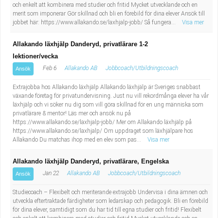
och enkelt att kombinera med studier och fritid Mycket utvecklande och en
merit som imponerar Gör skillnad och bli en förebild för dina elever Ansök till
jobbet här: https://www.allakando.se/laxhjalp-jobb/ Så fungera...
Visa mer
Allakando läxhjälp Danderyd, privatlärare 1-2
lektioner/vecka
Feb 6
Allakando AB
Jobbcoach/Utbildningscoach
Ansök
Extrajobba hos Allakando läxhjälp Allakando läxhjälp är Sveriges snabbast
växande företag för privatundervisning. Just nu vill rekordmånga elever ha vår
läxhjälp och vi söker nu dig som vill göra skillnad för en ung människa som
privatlärare & mentor! Läs mer och ansök nu på
https://www.allakando.se/laxhjalp-jobb/ Mer om Allakando läxhjälp på
https://www.allakando.se/laxhjalp/ Om uppdraget som läxhjälpare hos
Allakando Du matchas ihop med en elev som pas...
Visa mer
Allakando läxhjälp Danderyd, privatlärare, Engelska
Jan 22
Allakando AB
Jobbcoach/Utbildningscoach
Ansök
Studiecoach – Flexibelt och meriterande extrajobb Undervisa i dina ämnen och
utveckla eftertraktade färdigheter som ledarskap och pedagogik. Bli en förebild
för dina elever, samtidigt som du har tid till egna studier och fritid! Flexibelt