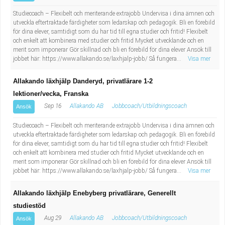
Studiecoach – Flexibelt och meriterande extrajobb Undervisa i dina ämnen och
utveckla eftertraktade färdigheter som ledarskap och pedagogik. Bli en förebild
för dina elever, samtidigt som du har tid till egna studier och fritid! Flexibelt
och enkelt att kombinera med studier och fritid Mycket utvecklande och en
merit som imponerar Gör skillnad och bli en förebild för dina elever Ansök till
jobbet här: https://www.allakando.se/laxhjalp-jobb/ Så fungera...
Visa mer
Allakando läxhjälp Danderyd, privatlärare 1-2
lektioner/vecka, Franska
Sep 16
Allakando AB
Jobbcoach/Utbildningscoach
Ansök
Studiecoach – Flexibelt och meriterande extrajobb Undervisa i dina ämnen och
utveckla eftertraktade färdigheter som ledarskap och pedagogik. Bli en förebild
för dina elever, samtidigt som du har tid till egna studier och fritid! Flexibelt
och enkelt att kombinera med studier och fritid Mycket utvecklande och en
merit som imponerar Gör skillnad och bli en förebild för dina elever Ansök till
jobbet här: https://www.allakando.se/laxhjalp-jobb/ Så fungera...
Visa mer
Allakando läxhjälp Enebyberg privatlärare, Generellt
studiestöd
Aug 29
Allakando AB
Jobbcoach/Utbildningscoach
Ansök