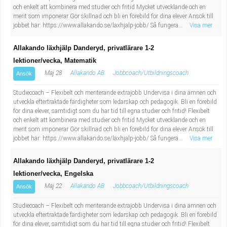
och enkelt att kombinera med studier och fritid Mycket utvecklande och en
merit som imponerar Gör skillnad och bli en förebild för dina elever Ansök till
jobbet här: https://www.allakando.se/laxhjalp-jobb/ Så fungera...
Visa mer
Allakando läxhjälp Danderyd, privatlärare 1-2
lektioner/vecka, Matematik
Maj 28
Allakando AB
Jobbcoach/Utbildningscoach
Ansök
Studiecoach – Flexibelt och meriterande extrajobb Undervisa i dina ämnen och
utveckla eftertraktade färdigheter som ledarskap och pedagogik. Bli en förebild
för dina elever, samtidigt som du har tid till egna studier och fritid! Flexibelt
och enkelt att kombinera med studier och fritid Mycket utvecklande och en
merit som imponerar Gör skillnad och bli en förebild för dina elever Ansök till
jobbet här: https://www.allakando.se/laxhjalp-jobb/ Så fungera...
Visa mer
Allakando läxhjälp Danderyd, privatlärare 1-2
lektioner/vecka, Engelska
Maj 22
Allakando AB
Jobbcoach/Utbildningscoach
Ansök
Studiecoach – Flexibelt och meriterande extrajobb Undervisa i dina ämnen och
utveckla eftertraktade färdigheter som ledarskap och pedagogik. Bli en förebild
för dina elever, samtidigt som du har tid till egna studier och fritid! Flexibelt