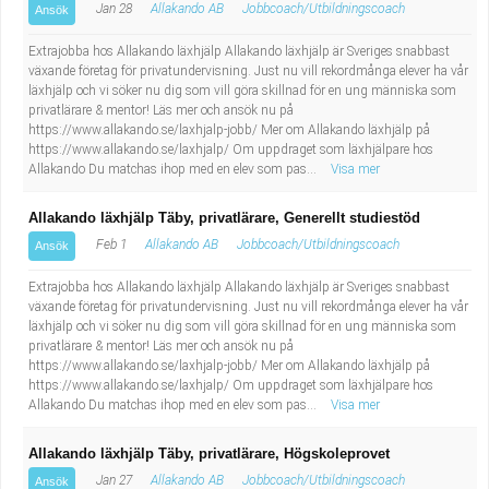
Fastighetsskötare
Jan 28
Allakando AB
Jobbcoach/Utbildningscoach
Socialt arbete
Ansök
Extrajobba hos Allakando läxhjälp Allakando läxhjälp är Sveriges snabbast
Informatör/Kommunikatör
Säkerhetsarbete
växande företag för privatundervisning. Just nu vill rekordmånga elever ha vår
läxhjälp och vi söker nu dig som vill göra skillnad för en ung människa som
privatlärare & mentor! Läs mer och ansök nu på
Brevbärare
Tekniskt arbete
https://www.allakando.se/laxhjalp-jobb/ Mer om Allakando läxhjälp på
https://www.allakando.se/laxhjalp/ Om uppdraget som läxhjälpare hos
Sjuksköterska, grundutbildad
Allakando Du matchas ihop med en elev som pas...
Visa mer
Transport
Allakando läxhjälp Täby, privatlärare, Generellt studiestöd
Kock, storhushåll
Feb 1
Allakando AB
Jobbcoach/Utbildningscoach
Ansök
Undersköterska, vård- o specialavd. o mottagning
Extrajobba hos Allakando läxhjälp Allakando läxhjälp är Sveriges snabbast
växande företag för privatundervisning. Just nu vill rekordmånga elever ha vår
läxhjälp och vi söker nu dig som vill göra skillnad för en ung människa som
Bibliotekarie
privatlärare & mentor! Läs mer och ansök nu på
https://www.allakando.se/laxhjalp-jobb/ Mer om Allakando läxhjälp på
Administrativ assistent
https://www.allakando.se/laxhjalp/ Om uppdraget som läxhjälpare hos
Allakando Du matchas ihop med en elev som pas...
Visa mer
Lärare i gymnasiet
Allakando läxhjälp Täby, privatlärare, Högskoleprovet
Jan 27
Allakando AB
Jobbcoach/Utbildningscoach
Ansök