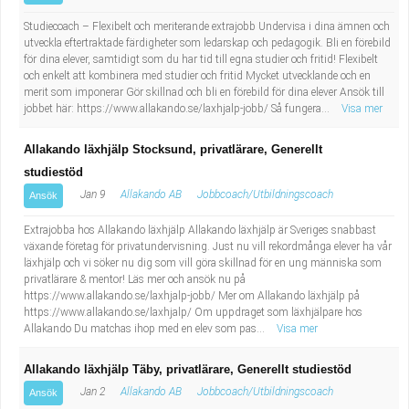
Studiecoach – Flexibelt och meriterande extrajobb Undervisa i dina ämnen och
utveckla eftertraktade färdigheter som ledarskap och pedagogik. Bli en förebild
för dina elever, samtidigt som du har tid till egna studier och fritid! Flexibelt
och enkelt att kombinera med studier och fritid Mycket utvecklande och en
merit som imponerar Gör skillnad och bli en förebild för dina elever Ansök till
jobbet här: https://www.allakando.se/laxhjalp-jobb/ Så fungera...
Visa mer
Allakando läxhjälp Stocksund, privatlärare, Generellt
studiestöd
Jan 9
Allakando AB
Jobbcoach/Utbildningscoach
Ansök
Extrajobba hos Allakando läxhjälp Allakando läxhjälp är Sveriges snabbast
växande företag för privatundervisning. Just nu vill rekordmånga elever ha vår
läxhjälp och vi söker nu dig som vill göra skillnad för en ung människa som
privatlärare & mentor! Läs mer och ansök nu på
https://www.allakando.se/laxhjalp-jobb/ Mer om Allakando läxhjälp på
https://www.allakando.se/laxhjalp/ Om uppdraget som läxhjälpare hos
Allakando Du matchas ihop med en elev som pas...
Visa mer
Allakando läxhjälp Täby, privatlärare, Generellt studiestöd
Jan 2
Allakando AB
Jobbcoach/Utbildningscoach
Ansök