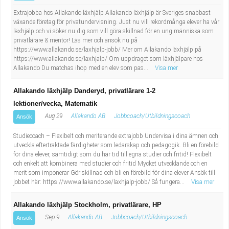
Extrajobba hos Allakando läxhjälp Allakando läxhjälp är Sveriges snabbast
växande företag för privatundervisning. Just nu vill rekordmånga elever ha vår
läxhjälp och vi söker nu dig som vill göra skillnad för en ung människa som
privatlärare & mentor! Läs mer och ansök nu på
https://www.allakando.se/laxhjalp-jobb/ Mer om Allakando läxhjälp på
https://www.allakando.se/laxhjalp/ Om uppdraget som läxhjälpare hos
Allakando Du matchas ihop med en elev som pas...
Visa mer
Allakando läxhjälp Danderyd, privatlärare 1-2
lektioner/vecka, Matematik
Aug 29
Allakando AB
Jobbcoach/Utbildningscoach
Ansök
Studiecoach – Flexibelt och meriterande extrajobb Undervisa i dina ämnen och
utveckla eftertraktade färdigheter som ledarskap och pedagogik. Bli en förebild
för dina elever, samtidigt som du har tid till egna studier och fritid! Flexibelt
och enkelt att kombinera med studier och fritid Mycket utvecklande och en
merit som imponerar Gör skillnad och bli en förebild för dina elever Ansök till
jobbet här: https://www.allakando.se/laxhjalp-jobb/ Så fungera...
Visa mer
Allakando läxhjälp Stockholm, privatlärare, HP
Sep 9
Allakando AB
Jobbcoach/Utbildningscoach
Ansök