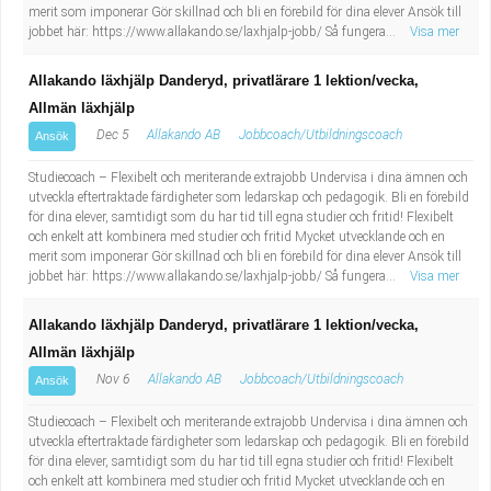
merit som imponerar Gör skillnad och bli en förebild för dina elever Ansök till
jobbet här: https://www.allakando.se/laxhjalp-jobb/ Så fungera...
Visa mer
Allakando läxhjälp Danderyd, privatlärare 1 lektion/vecka,
Allmän läxhjälp
Dec 5
Allakando AB
Jobbcoach/Utbildningscoach
Ansök
Studiecoach – Flexibelt och meriterande extrajobb Undervisa i dina ämnen och
utveckla eftertraktade färdigheter som ledarskap och pedagogik. Bli en förebild
för dina elever, samtidigt som du har tid till egna studier och fritid! Flexibelt
och enkelt att kombinera med studier och fritid Mycket utvecklande och en
merit som imponerar Gör skillnad och bli en förebild för dina elever Ansök till
jobbet här: https://www.allakando.se/laxhjalp-jobb/ Så fungera...
Visa mer
Allakando läxhjälp Danderyd, privatlärare 1 lektion/vecka,
Allmän läxhjälp
Nov 6
Allakando AB
Jobbcoach/Utbildningscoach
Ansök
Studiecoach – Flexibelt och meriterande extrajobb Undervisa i dina ämnen och
utveckla eftertraktade färdigheter som ledarskap och pedagogik. Bli en förebild
för dina elever, samtidigt som du har tid till egna studier och fritid! Flexibelt
och enkelt att kombinera med studier och fritid Mycket utvecklande och en