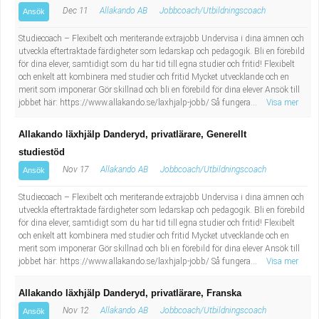
Dec 11
Allakando AB
Jobbcoach/Utbildningscoach
Ansök
Studiecoach – Flexibelt och meriterande extrajobb Undervisa i dina ämnen och
utveckla eftertraktade färdigheter som ledarskap och pedagogik. Bli en förebild
för dina elever, samtidigt som du har tid till egna studier och fritid! Flexibelt
och enkelt att kombinera med studier och fritid Mycket utvecklande och en
merit som imponerar Gör skillnad och bli en förebild för dina elever Ansök till
jobbet här: https://www.allakando.se/laxhjalp-jobb/ Så fungera...
Visa mer
Allakando läxhjälp Danderyd, privatlärare, Generellt
studiestöd
Nov 17
Allakando AB
Jobbcoach/Utbildningscoach
Ansök
Studiecoach – Flexibelt och meriterande extrajobb Undervisa i dina ämnen och
utveckla eftertraktade färdigheter som ledarskap och pedagogik. Bli en förebild
för dina elever, samtidigt som du har tid till egna studier och fritid! Flexibelt
och enkelt att kombinera med studier och fritid Mycket utvecklande och en
merit som imponerar Gör skillnad och bli en förebild för dina elever Ansök till
jobbet här: https://www.allakando.se/laxhjalp-jobb/ Så fungera...
Visa mer
Allakando läxhjälp Danderyd, privatlärare, Franska
Nov 12
Allakando AB
Jobbcoach/Utbildningscoach
Ansök