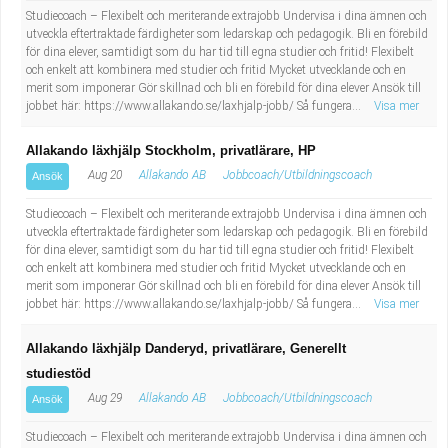
Studiecoach – Flexibelt och meriterande extrajobb Undervisa i dina ämnen och
utveckla eftertraktade färdigheter som ledarskap och pedagogik. Bli en förebild
för dina elever, samtidigt som du har tid till egna studier och fritid! Flexibelt
och enkelt att kombinera med studier och fritid Mycket utvecklande och en
merit som imponerar Gör skillnad och bli en förebild för dina elever Ansök till
jobbet här: https://www.allakando.se/laxhjalp-jobb/ Så fungera...
Visa mer
Allakando läxhjälp Stockholm, privatlärare, HP
Aug 20
Allakando AB
Jobbcoach/Utbildningscoach
Ansök
Studiecoach – Flexibelt och meriterande extrajobb Undervisa i dina ämnen och
utveckla eftertraktade färdigheter som ledarskap och pedagogik. Bli en förebild
för dina elever, samtidigt som du har tid till egna studier och fritid! Flexibelt
och enkelt att kombinera med studier och fritid Mycket utvecklande och en
merit som imponerar Gör skillnad och bli en förebild för dina elever Ansök till
jobbet här: https://www.allakando.se/laxhjalp-jobb/ Så fungera...
Visa mer
Allakando läxhjälp Danderyd, privatlärare, Generellt
studiestöd
Aug 29
Allakando AB
Jobbcoach/Utbildningscoach
Ansök
Studiecoach – Flexibelt och meriterande extrajobb Undervisa i dina ämnen och