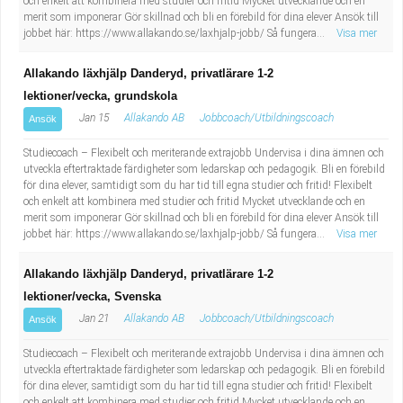
och enkelt att kombinera med studier och fritid Mycket utvecklande och en
merit som imponerar Gör skillnad och bli en förebild för dina elever Ansök till
jobbet här: https://www.allakando.se/laxhjalp-jobb/ Så fungera...
Visa mer
Allakando läxhjälp Danderyd, privatlärare 1-2
lektioner/vecka, grundskola
Jan 15
Allakando AB
Jobbcoach/Utbildningscoach
Ansök
Studiecoach – Flexibelt och meriterande extrajobb Undervisa i dina ämnen och
utveckla eftertraktade färdigheter som ledarskap och pedagogik. Bli en förebild
för dina elever, samtidigt som du har tid till egna studier och fritid! Flexibelt
och enkelt att kombinera med studier och fritid Mycket utvecklande och en
merit som imponerar Gör skillnad och bli en förebild för dina elever Ansök till
jobbet här: https://www.allakando.se/laxhjalp-jobb/ Så fungera...
Visa mer
Allakando läxhjälp Danderyd, privatlärare 1-2
lektioner/vecka, Svenska
Jan 21
Allakando AB
Jobbcoach/Utbildningscoach
Ansök
Studiecoach – Flexibelt och meriterande extrajobb Undervisa i dina ämnen och
utveckla eftertraktade färdigheter som ledarskap och pedagogik. Bli en förebild
för dina elever, samtidigt som du har tid till egna studier och fritid! Flexibelt
och enkelt att kombinera med studier och fritid Mycket utvecklande och en