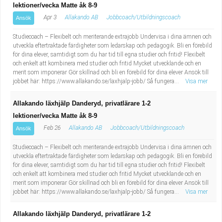
lektioner/vecka Matte åk 8-9
Apr 3
Allakando AB
Jobbcoach/Utbildningscoach
Ansök
Studiecoach – Flexibelt och meriterande extrajobb Undervisa i dina ämnen och
utveckla eftertraktade färdigheter som ledarskap och pedagogik. Bli en förebild
för dina elever, samtidigt som du har tid till egna studier och fritid! Flexibelt
och enkelt att kombinera med studier och fritid Mycket utvecklande och en
merit som imponerar Gör skillnad och bli en förebild för dina elever Ansök till
jobbet här: https://www.allakando.se/laxhjalp-jobb/ Så fungera...
Visa mer
Allakando läxhjälp Danderyd, privatlärare 1-2
lektioner/vecka Matte åk 8-9
Feb 26
Allakando AB
Jobbcoach/Utbildningscoach
Ansök
Studiecoach – Flexibelt och meriterande extrajobb Undervisa i dina ämnen och
utveckla eftertraktade färdigheter som ledarskap och pedagogik. Bli en förebild
för dina elever, samtidigt som du har tid till egna studier och fritid! Flexibelt
och enkelt att kombinera med studier och fritid Mycket utvecklande och en
merit som imponerar Gör skillnad och bli en förebild för dina elever Ansök till
jobbet här: https://www.allakando.se/laxhjalp-jobb/ Så fungera...
Visa mer
Allakando läxhjälp Danderyd, privatlärare 1-2