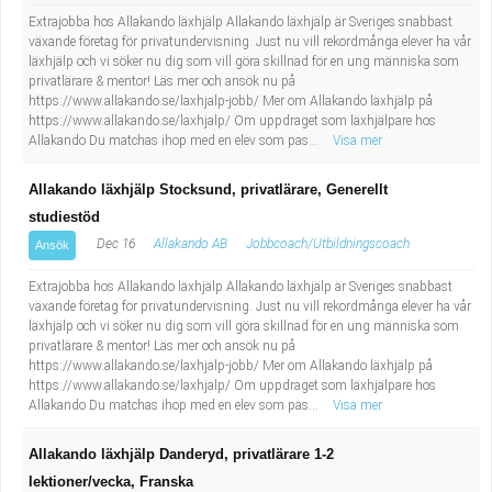
Extrajobba hos Allakando läxhjälp Allakando läxhjälp är Sveriges snabbast
växande företag för privatundervisning. Just nu vill rekordmånga elever ha vår
läxhjälp och vi söker nu dig som vill göra skillnad för en ung människa som
privatlärare & mentor! Läs mer och ansök nu på
https://www.allakando.se/laxhjalp-jobb/ Mer om Allakando läxhjälp på
https://www.allakando.se/laxhjalp/ Om uppdraget som läxhjälpare hos
Allakando Du matchas ihop med en elev som pas...
Visa mer
Allakando läxhjälp Stocksund, privatlärare, Generellt
studiestöd
Dec 16
Allakando AB
Jobbcoach/Utbildningscoach
Ansök
Extrajobba hos Allakando läxhjälp Allakando läxhjälp är Sveriges snabbast
växande företag för privatundervisning. Just nu vill rekordmånga elever ha vår
läxhjälp och vi söker nu dig som vill göra skillnad för en ung människa som
privatlärare & mentor! Läs mer och ansök nu på
https://www.allakando.se/laxhjalp-jobb/ Mer om Allakando läxhjälp på
https://www.allakando.se/laxhjalp/ Om uppdraget som läxhjälpare hos
Allakando Du matchas ihop med en elev som pas...
Visa mer
Allakando läxhjälp Danderyd, privatlärare 1-2
lektioner/vecka, Franska