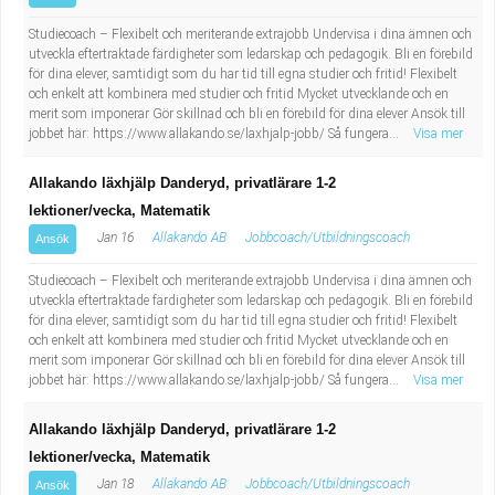
Studiecoach – Flexibelt och meriterande extrajobb Undervisa i dina ämnen och
utveckla eftertraktade färdigheter som ledarskap och pedagogik. Bli en förebild
för dina elever, samtidigt som du har tid till egna studier och fritid! Flexibelt
och enkelt att kombinera med studier och fritid Mycket utvecklande och en
merit som imponerar Gör skillnad och bli en förebild för dina elever Ansök till
jobbet här: https://www.allakando.se/laxhjalp-jobb/ Så fungera...
Visa mer
Allakando läxhjälp Danderyd, privatlärare 1-2
lektioner/vecka, Matematik
Jan 16
Allakando AB
Jobbcoach/Utbildningscoach
Ansök
Studiecoach – Flexibelt och meriterande extrajobb Undervisa i dina ämnen och
utveckla eftertraktade färdigheter som ledarskap och pedagogik. Bli en förebild
för dina elever, samtidigt som du har tid till egna studier och fritid! Flexibelt
och enkelt att kombinera med studier och fritid Mycket utvecklande och en
merit som imponerar Gör skillnad och bli en förebild för dina elever Ansök till
jobbet här: https://www.allakando.se/laxhjalp-jobb/ Så fungera...
Visa mer
Allakando läxhjälp Danderyd, privatlärare 1-2
lektioner/vecka, Matematik
Jan 18
Allakando AB
Jobbcoach/Utbildningscoach
Ansök