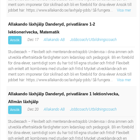
merit som imponerar Gör skillnad och bli en förebild för dina elever Ansök till
jobbet här: https://www.allakando.se/laxhjalp-jobb/ Så fungera...
Visa mer
Allakando läxhjälp Danderyd, privatlärare 1-2
lektioner/vecka, Matematik
Dec 17
Allakando AB
Jobbcoach/Utbildningscoach
Ansök
Studiecoach – Flexibelt och meriterande extrajobb Undervisa i dina ämnen och
utveckla eftertraktade färdigheter som ledarskap och pedagogik. Bli en förebild
för dina elever, samtidigt som du har tid till egna studier och fritid! Flexibelt
och enkelt att kombinera med studier och fritid Mycket utvecklande och en
merit som imponerar Gör skillnad och bli en förebild för dina elever Ansök till
jobbet här: https://www.allakando.se/laxhjalp-jobb/ Så fungera...
Visa mer
Allakando läxhjälp Danderyd, privatlärare 1 lektion/vecka,
Allmän läxhjälp
Dec 20
Allakando AB
Jobbcoach/Utbildningscoach
Ansök
Studiecoach – Flexibelt och meriterande extrajobb Undervisa i dina ämnen och
utveckla eftertraktade färdigheter som ledarskap och pedagogik. Bli en förebild
för dina elever, samtidigt som du har tid till egna studier och fritid! Flexibelt
och enkelt att kombinera med studier och fritid Mycket utvecklande och en