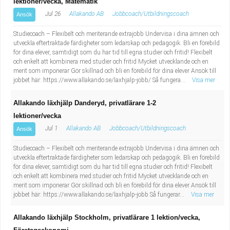
lektioner/vecka, Matematik
Jul 26
Allakando AB
Jobbcoach/Utbildningscoach
Ansök
Studiecoach – Flexibelt och meriterande extrajobb Undervisa i dina ämnen och
utveckla eftertraktade färdigheter som ledarskap och pedagogik. Bli en förebild
för dina elever, samtidigt som du har tid till egna studier och fritid! Flexibelt
och enkelt att kombinera med studier och fritid Mycket utvecklande och en
merit som imponerar Gör skillnad och bli en förebild för dina elever Ansök till
jobbet här: https://www.allakando.se/laxhjalp-jobb/ Så fungera...
Visa mer
Allakando läxhjälp Danderyd, privatlärare 1-2
lektioner/vecka
Jul 1
Allakando AB
Jobbcoach/Utbildningscoach
Ansök
Studiecoach – Flexibelt och meriterande extrajobb Undervisa i dina ämnen och
utveckla eftertraktade färdigheter som ledarskap och pedagogik. Bli en förebild
för dina elever, samtidigt som du har tid till egna studier och fritid! Flexibelt
och enkelt att kombinera med studier och fritid Mycket utvecklande och en
merit som imponerar Gör skillnad och bli en förebild för dina elever Ansök till
jobbet här: https://www.allakando.se/laxhjalp-jobb Så fungerar...
Visa mer
Allakando läxhjälp Stockholm, privatlärare 1 lektion/vecka,