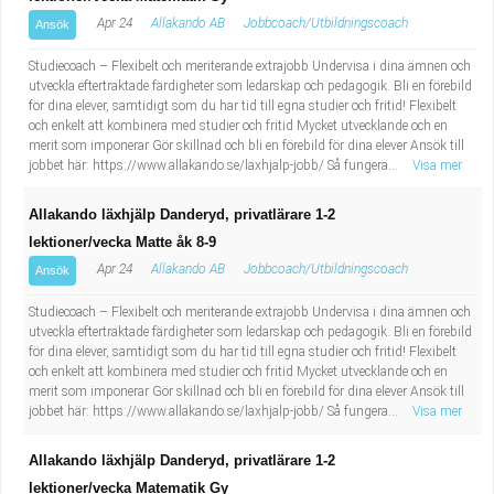
Apr 24
Allakando AB
Jobbcoach/Utbildningscoach
Ansök
Studiecoach – Flexibelt och meriterande extrajobb Undervisa i dina ämnen och
utveckla eftertraktade färdigheter som ledarskap och pedagogik. Bli en förebild
för dina elever, samtidigt som du har tid till egna studier och fritid! Flexibelt
och enkelt att kombinera med studier och fritid Mycket utvecklande och en
merit som imponerar Gör skillnad och bli en förebild för dina elever Ansök till
jobbet här: https://www.allakando.se/laxhjalp-jobb/ Så fungera...
Visa mer
Allakando läxhjälp Danderyd, privatlärare 1-2
lektioner/vecka Matte åk 8-9
Apr 24
Allakando AB
Jobbcoach/Utbildningscoach
Ansök
Studiecoach – Flexibelt och meriterande extrajobb Undervisa i dina ämnen och
utveckla eftertraktade färdigheter som ledarskap och pedagogik. Bli en förebild
för dina elever, samtidigt som du har tid till egna studier och fritid! Flexibelt
och enkelt att kombinera med studier och fritid Mycket utvecklande och en
merit som imponerar Gör skillnad och bli en förebild för dina elever Ansök till
jobbet här: https://www.allakando.se/laxhjalp-jobb/ Så fungera...
Visa mer
Allakando läxhjälp Danderyd, privatlärare 1-2
lektioner/vecka Matematik Gy