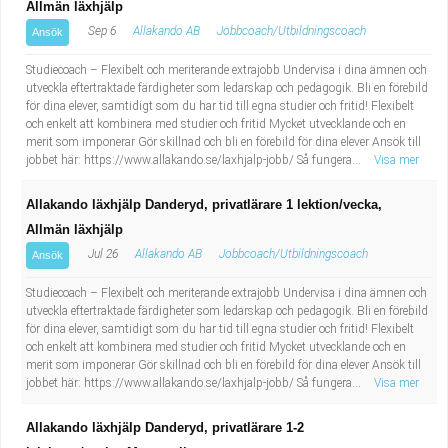
Allmän läxhjälp
Sep 6
Allakando AB
Jobbcoach/Utbildningscoach
Ansök
Studiecoach – Flexibelt och meriterande extrajobb Undervisa i dina ämnen och
utveckla eftertraktade färdigheter som ledarskap och pedagogik. Bli en förebild
för dina elever, samtidigt som du har tid till egna studier och fritid! Flexibelt
och enkelt att kombinera med studier och fritid Mycket utvecklande och en
merit som imponerar Gör skillnad och bli en förebild för dina elever Ansök till
jobbet här: https://www.allakando.se/laxhjalp-jobb/ Så fungera...
Visa mer
Allakando läxhjälp Danderyd, privatlärare 1 lektion/vecka,
Allmän läxhjälp
Jul 26
Allakando AB
Jobbcoach/Utbildningscoach
Ansök
Studiecoach – Flexibelt och meriterande extrajobb Undervisa i dina ämnen och
utveckla eftertraktade färdigheter som ledarskap och pedagogik. Bli en förebild
för dina elever, samtidigt som du har tid till egna studier och fritid! Flexibelt
och enkelt att kombinera med studier och fritid Mycket utvecklande och en
merit som imponerar Gör skillnad och bli en förebild för dina elever Ansök till
jobbet här: https://www.allakando.se/laxhjalp-jobb/ Så fungera...
Visa mer
Allakando läxhjälp Danderyd, privatlärare 1-2