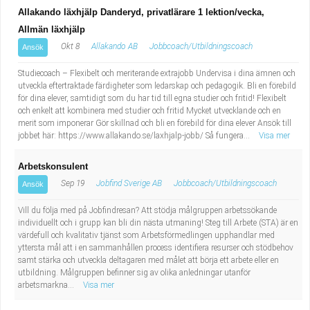
Allakando läxhjälp Danderyd, privatlärare 1 lektion/vecka,
Allmän läxhjälp
Okt 8
Allakando AB
Jobbcoach/Utbildningscoach
Ansök
Studiecoach – Flexibelt och meriterande extrajobb Undervisa i dina ämnen och
utveckla eftertraktade färdigheter som ledarskap och pedagogik. Bli en förebild
för dina elever, samtidigt som du har tid till egna studier och fritid! Flexibelt
och enkelt att kombinera med studier och fritid Mycket utvecklande och en
merit som imponerar Gör skillnad och bli en förebild för dina elever Ansök till
jobbet här: https://www.allakando.se/laxhjalp-jobb/ Så fungera...
Visa mer
Arbetskonsulent
Sep 19
Jobfind Sverige AB
Jobbcoach/Utbildningscoach
Ansök
Vill du följa med på Jobfindresan? Att stödja målgruppen arbetssökande
individuellt och i grupp kan bli din nästa utmaning! Steg till Arbete (STA) är en
värdefull och kvalitativ tjänst som Arbetsförmedlingen upphandlar med
yttersta mål att i en sammanhållen process identifiera resurser och stödbehov
samt stärka och utveckla deltagaren med målet att börja ett arbete eller en
utbildning. Målgruppen befinner sig av olika anledningar utanför
arbetsmarkna...
Visa mer