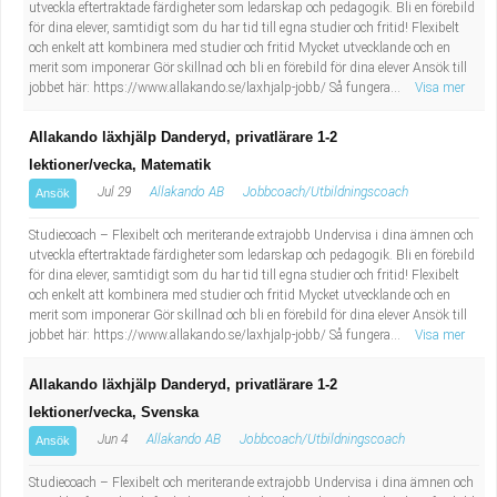
utveckla eftertraktade färdigheter som ledarskap och pedagogik. Bli en förebild
för dina elever, samtidigt som du har tid till egna studier och fritid! Flexibelt
och enkelt att kombinera med studier och fritid Mycket utvecklande och en
merit som imponerar Gör skillnad och bli en förebild för dina elever Ansök till
jobbet här: https://www.allakando.se/laxhjalp-jobb/ Så fungera...
Visa mer
Allakando läxhjälp Danderyd, privatlärare 1-2
lektioner/vecka, Matematik
Jul 29
Allakando AB
Jobbcoach/Utbildningscoach
Ansök
Studiecoach – Flexibelt och meriterande extrajobb Undervisa i dina ämnen och
utveckla eftertraktade färdigheter som ledarskap och pedagogik. Bli en förebild
för dina elever, samtidigt som du har tid till egna studier och fritid! Flexibelt
och enkelt att kombinera med studier och fritid Mycket utvecklande och en
merit som imponerar Gör skillnad och bli en förebild för dina elever Ansök till
jobbet här: https://www.allakando.se/laxhjalp-jobb/ Så fungera...
Visa mer
Allakando läxhjälp Danderyd, privatlärare 1-2
lektioner/vecka, Svenska
Jun 4
Allakando AB
Jobbcoach/Utbildningscoach
Ansök
Studiecoach – Flexibelt och meriterande extrajobb Undervisa i dina ämnen och