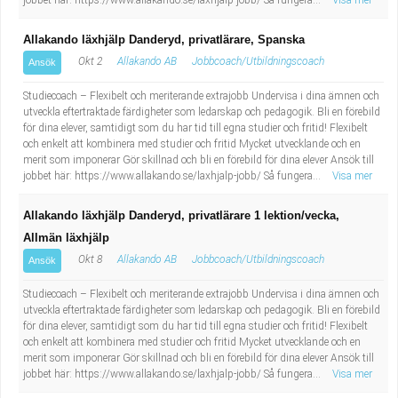
jobbet här: https://www.allakando.se/laxhjalp-jobb/ Så fungera...
Visa mer
Allakando läxhjälp Danderyd, privatlärare, Spanska
Okt 2
Allakando AB
Jobbcoach/Utbildningscoach
Ansök
Studiecoach – Flexibelt och meriterande extrajobb Undervisa i dina ämnen och
utveckla eftertraktade färdigheter som ledarskap och pedagogik. Bli en förebild
för dina elever, samtidigt som du har tid till egna studier och fritid! Flexibelt
och enkelt att kombinera med studier och fritid Mycket utvecklande och en
merit som imponerar Gör skillnad och bli en förebild för dina elever Ansök till
jobbet här: https://www.allakando.se/laxhjalp-jobb/ Så fungera...
Visa mer
Allakando läxhjälp Danderyd, privatlärare 1 lektion/vecka,
Allmän läxhjälp
Okt 8
Allakando AB
Jobbcoach/Utbildningscoach
Ansök
Studiecoach – Flexibelt och meriterande extrajobb Undervisa i dina ämnen och
utveckla eftertraktade färdigheter som ledarskap och pedagogik. Bli en förebild
för dina elever, samtidigt som du har tid till egna studier och fritid! Flexibelt
och enkelt att kombinera med studier och fritid Mycket utvecklande och en
merit som imponerar Gör skillnad och bli en förebild för dina elever Ansök till
jobbet här: https://www.allakando.se/laxhjalp-jobb/ Så fungera...
Visa mer