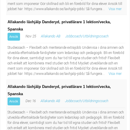
merit som imponerar Gör skillnad och bli en förebild för dina elever Ansök till
jobbet här: https://www.allakando.se/laxhjalp-jobb/ Så fungera...
Visa mer
Allakando läxhjälp Danderyd, privatlärare 1 lektion/vecka,
Spanska
Nov 25
Allakando AB
Jobbcoach/Utbildningscoach
Ansök
Studiecoach – Flexibelt och meriterande extrajobb Undervisa i dina ämnen och
utveckla eftertraktade färdigheter som ledarskap och pedagogik. Bli en förebild
för dina elever, samtidigt som du har tid till egna studier och fritid! Flexibelt
och enkelt att kombinera med studier och fritid Mycket utvecklande och en
merit som imponerar Gör skillnad och bli en förebild för dina elever Ansök till
jobbet här: https://www.allakando.se/laxhjalp-jobb/ Så fungera...
Visa mer
Allakando läxhjälp Danderyd, privatlärare 1 lektion/vecka,
Spanska
Dec 16
Allakando AB
Jobbcoach/Utbildningscoach
Ansök
Studiecoach – Flexibelt och meriterande extrajobb Undervisa i dina ämnen och
utveckla eftertraktade färdigheter som ledarskap och pedagogik. Bli en förebild
för dina elever, samtidigt som du har tid till egna studier och fritid! Flexibelt
och enkelt att kombinera med studier och fritid Mycket utvecklande och en