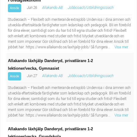
Företagsekonomi
Jun 26
Allakando AB
Jobbcoach/Utbildningscoach
Ansök
Studiecoach – Flexibelt och meriterande extrajobb Undervisa i dina ämnen och
utveckla eftertraktade färdigheter som ledarskap och pedagogik. Bli en förebild
för dina elever, samtidigt som du har tid till egna studier och fritid! Flexibelt
och enkelt att kombinera med studier och fritid Mycket utvecklande och en
merit som imponerar Gör skillnad och bli en förebild för dina elever Ansök till
jobbet här: https://www.allakando.se/laxhjalp-jobb/ Så fungera...
Visa mer
Allakando läxhjälp Danderyd, privatlärare 1-2
lektioner/vecka, Gymnasiet
Jun 27
Allakando AB
Jobbcoach/Utbildningscoach
Ansök
Studiecoach – Flexibelt och meriterande extrajobb Undervisa i dina ämnen och
utveckla eftertraktade färdigheter som ledarskap och pedagogik. Bli en förebild
för dina elever, samtidigt som du har tid till egna studier och fritid! Flexibelt
och enkelt att kombinera med studier och fritid Mycket utvecklande och en
merit som imponerar Gör skillnad och bli en förebild för dina elever Ansök till
jobbet här: https://www.allakando.se/laxhjalp-jobb/ Så fungera...
Visa mer
Allakando läxhjälp Danderyd, privatlärare 1-2
lektioner/vecka, Grundskola