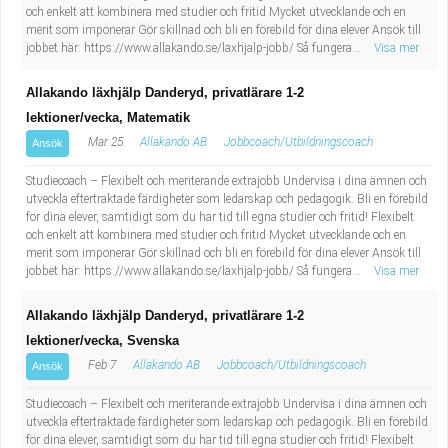
och enkelt att kombinera med studier och fritid Mycket utvecklande och en
merit som imponerar Gör skillnad och bli en förebild för dina elever Ansök till
jobbet här: https://www.allakando.se/laxhjalp-jobb/ Så fungera...
Visa mer
Allakando läxhjälp Danderyd, privatlärare 1-2
lektioner/vecka, Matematik
Mar 25
Allakando AB
Jobbcoach/Utbildningscoach
Ansök
Studiecoach – Flexibelt och meriterande extrajobb Undervisa i dina ämnen och
utveckla eftertraktade färdigheter som ledarskap och pedagogik. Bli en förebild
för dina elever, samtidigt som du har tid till egna studier och fritid! Flexibelt
och enkelt att kombinera med studier och fritid Mycket utvecklande och en
merit som imponerar Gör skillnad och bli en förebild för dina elever Ansök till
jobbet här: https://www.allakando.se/laxhjalp-jobb/ Så fungera...
Visa mer
Allakando läxhjälp Danderyd, privatlärare 1-2
lektioner/vecka, Svenska
Feb 7
Allakando AB
Jobbcoach/Utbildningscoach
Ansök
Studiecoach – Flexibelt och meriterande extrajobb Undervisa i dina ämnen och
utveckla eftertraktade färdigheter som ledarskap och pedagogik. Bli en förebild
för dina elever, samtidigt som du har tid till egna studier och fritid! Flexibelt