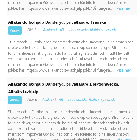
merit som imponerar Gör skillnad och bli en förebild för dina elever Ansök till
jobbet här: https://www.allakando.se/laxhjalp-jobb/ Så fungera...
Visa mer
Allakando läxhjälp Danderyd, privatlärare, Franska
Okt 11
Allakando AB
Jobbcoach/Utbildningscoach
Ansök
Studiecoach – Flexibelt och meriterande extrajobb Undervisa i dina ämnen och
utveckla eftertraktade färdigheter som ledarskap och pedagogik. Bli en förebild
för dina elever, samtidigt som du har tid till egna studier och fritid! Flexibelt
och enkelt att kombinera med studier och fritid Mycket utvecklande och en
merit som imponerar Gör skillnad och bli en förebild för dina elever Ansök till
jobbet här: https://www.allakando.se/laxhjalp-jobb/ Så fungera...
Visa mer
Allakando läxhjälp Danderyd, privatlärare 1 lektion/vecka,
Allmän läxhjälp
Nov 6
Allakando AB
Jobbcoach/Utbildningscoach
Ansök
Studiecoach – Flexibelt och meriterande extrajobb Undervisa i dina ämnen och
utveckla eftertraktade färdigheter som ledarskap och pedagogik. Bli en förebild
för dina elever, samtidigt som du har tid till egna studier och fritid! Flexibelt
och enkelt att kombinera med studier och fritid Mycket utvecklande och en
merit som imponerar Gör skillnad och bli en förebild för dina elever Ansök till