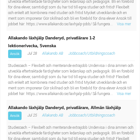
utveckla eftertraktade färdigheter som ledarskap och pedagogik. Bli en förebild
för dina elever, samtidigt som du har tid till egna studier och fritid! Flexibelt
och enkelt att kombinera med studier och fritid Mycket utvecklande och en
merit som imponerar Gör skillnad och bli en förebild för dina elever Ansök till
jobbet här: https://www.allakando.se/laxhjalp-jobb/ Så fungera...
Visa mer
Allakando läxhjälp Danderyd, privatlärare 1-2
lektioner/vecka, Svenska
Jul 28
Allakando AB
Jobbcoach/Utbildningscoach
Ansök
Studiecoach – Flexibelt och meriterande extrajobb Undervisa i dina ämnen och
utveckla eftertraktade färdigheter som ledarskap och pedagogik. Bli en förebild
för dina elever, samtidigt som du har tid till egna studier och fritid! Flexibelt
och enkelt att kombinera med studier och fritid Mycket utvecklande och en
merit som imponerar Gör skillnad och bli en förebild för dina elever Ansök till
jobbet här: https://www.allakando.se/laxhjalp-jobb/ Så fungera...
Visa mer
Allakando läxhjälp Danderyd, privatlärare, Allmän läxhjälp
Jul 25
Allakando AB
Jobbcoach/Utbildningscoach
Ansök
Studiecoach – Flexibelt och meriterande extrajobb Undervisa i dina ämnen och
utveckla eftertraktade färdigheter som ledarskap och pedagogik. Bli en förebild
för dina elever, samtidigt som du har tid till egna studier och fritid! Flexibelt