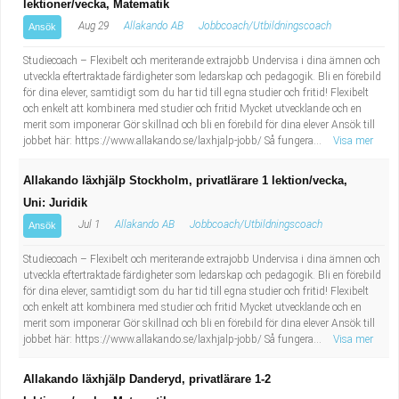
lektioner/vecka, Matematik
Aug 29
Allakando AB
Jobbcoach/Utbildningscoach
Ansök
Studiecoach – Flexibelt och meriterande extrajobb Undervisa i dina ämnen och
utveckla eftertraktade färdigheter som ledarskap och pedagogik. Bli en förebild
för dina elever, samtidigt som du har tid till egna studier och fritid! Flexibelt
och enkelt att kombinera med studier och fritid Mycket utvecklande och en
merit som imponerar Gör skillnad och bli en förebild för dina elever Ansök till
jobbet här: https://www.allakando.se/laxhjalp-jobb/ Så fungera...
Visa mer
Allakando läxhjälp Stockholm, privatlärare 1 lektion/vecka,
Uni: Juridik
Jul 1
Allakando AB
Jobbcoach/Utbildningscoach
Ansök
Studiecoach – Flexibelt och meriterande extrajobb Undervisa i dina ämnen och
utveckla eftertraktade färdigheter som ledarskap och pedagogik. Bli en förebild
för dina elever, samtidigt som du har tid till egna studier och fritid! Flexibelt
och enkelt att kombinera med studier och fritid Mycket utvecklande och en
merit som imponerar Gör skillnad och bli en förebild för dina elever Ansök till
jobbet här: https://www.allakando.se/laxhjalp-jobb/ Så fungera...
Visa mer
Allakando läxhjälp Danderyd, privatlärare 1-2