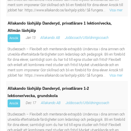
merit som imponerar Gör skillnad och bli en förebild för dina elever Ansök till
jobbet här: https://www.allakando.se/laxhjalp-jobb/ Så fungera...
Visa mer
Allakando läxhjälp Danderyd, privatlärare 1 lektion/vecka,
Allmän läxhjälp
Jan 13
Allakando AB
Jobbcoach/Utbildningscoach
Ansök
Studiecoach – Flexibelt och meriterande extrajobb Undervisa i dina ämnen och
utveckla eftertraktade färdigheter som ledarskap och pedagogik. Bli en förebild
för dina elever, samtidigt som du har tid till egna studier och fritid! Flexibelt
och enkelt att kombinera med studier och fritid Mycket utvecklande och en
merit som imponerar Gör skillnad och bli en förebild för dina elever Ansök till
jobbet här: https://www.allakando.se/laxhjalp-jobb/ Så fungera...
Visa mer
Allakando läxhjälp Danderyd, privatlärare 1-2
lektioner/vecka, grundskola
Dec 17
Allakando AB
Jobbcoach/Utbildningscoach
Ansök
Studiecoach – Flexibelt och meriterande extrajobb Undervisa i dina ämnen och
utveckla eftertraktade färdigheter som ledarskap och pedagogik. Bli en förebild
för dina elever, samtidigt som du har tid till egna studier och fritid! Flexibelt
och enkelt att kombinera med studier och fritid Mycket utvecklande och en