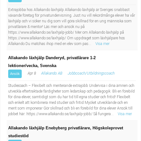
Industriell tillverkning
Behandlingsassistent/Socialpedagog
Extrajobba hos Allakando läxhjälp Allakando läxhjälp är Sveriges snabbast
växande företag för privatundervisning. Just nu vill rekordmånga elever ha vår
Installation, drift, underhåll
Tandsköterska
läxhjälp och vi söker nu dig som vill göra skillnad för en ung människa som
privatlärare & mentor! Läs mer och ansök nu på
https://www.allakando.se/laxhjalp-jobb/ Mer om Allakando läxhjälp på
Kropps- och skönhetsvård
Budbilsförare
https://www.allakando.se/laxhjalp/ Om uppdraget som läxhjälpare hos
Allakando Du matchas ihop med en elev som pas...
Visa mer
Kultur, media, design
Tidningsbud/Tidningsdistributör
Allakando läxhjälp Danderyd, privatlärare 1-2
lektioner/vecka, Svenska
Militärt arbete
Lärare i fritidshem/Fritidspedagog
Apr 8
Allakando AB
Jobbcoach/Utbildningscoach
Ansök
Naturbruk
Taxiförare/Taxichaufför
Studiecoach – Flexibelt och meriterande extrajobb Undervisa i dina ämnen och
utveckla eftertraktade färdigheter som ledarskap och pedagogik. Bli en förebild
för dina elever, samtidigt som du har tid till egna studier och fritid! Flexibelt
Naturvetenskapligt arbete
Läkarsekreterare/Vårdadmin/Medicinsk
och enkelt att kombinera med studier och fritid Mycket utvecklande och en
merit som imponerar Gör skillnad och bli en förebild för dina elever Ansök till
sekreterare
Pedagogiskt arbete
jobbet här: https://www.allakando.se/laxhjalp-jobb/ Så fungera...
Visa mer
Allakando läxhjälp Enebyberg privatlärare, Högskoleprovet
Lastbilsförare m.fl.
Sanering och renhållning
studiestöd