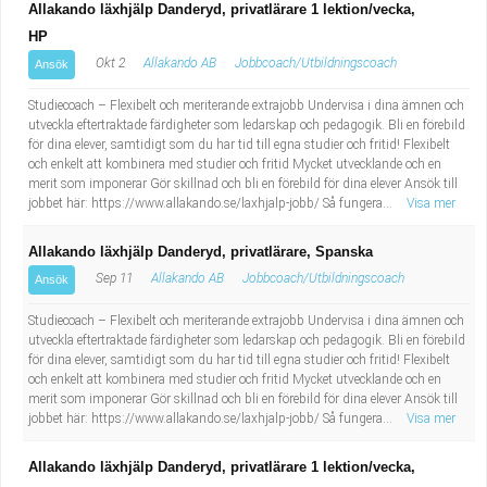
Allakando läxhjälp Danderyd, privatlärare 1 lektion/vecka,
HP
Okt 2
Allakando AB
Jobbcoach/Utbildningscoach
Ansök
Studiecoach – Flexibelt och meriterande extrajobb Undervisa i dina ämnen och
utveckla eftertraktade färdigheter som ledarskap och pedagogik. Bli en förebild
för dina elever, samtidigt som du har tid till egna studier och fritid! Flexibelt
och enkelt att kombinera med studier och fritid Mycket utvecklande och en
merit som imponerar Gör skillnad och bli en förebild för dina elever Ansök till
jobbet här: https://www.allakando.se/laxhjalp-jobb/ Så fungera...
Visa mer
Allakando läxhjälp Danderyd, privatlärare, Spanska
Sep 11
Allakando AB
Jobbcoach/Utbildningscoach
Ansök
Studiecoach – Flexibelt och meriterande extrajobb Undervisa i dina ämnen och
utveckla eftertraktade färdigheter som ledarskap och pedagogik. Bli en förebild
för dina elever, samtidigt som du har tid till egna studier och fritid! Flexibelt
och enkelt att kombinera med studier och fritid Mycket utvecklande och en
merit som imponerar Gör skillnad och bli en förebild för dina elever Ansök till
jobbet här: https://www.allakando.se/laxhjalp-jobb/ Så fungera...
Visa mer
Allakando läxhjälp Danderyd, privatlärare 1 lektion/vecka,